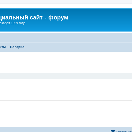
иальный сайт - форум
екабря 1999 года
кты
Поларис
ширенный поиск