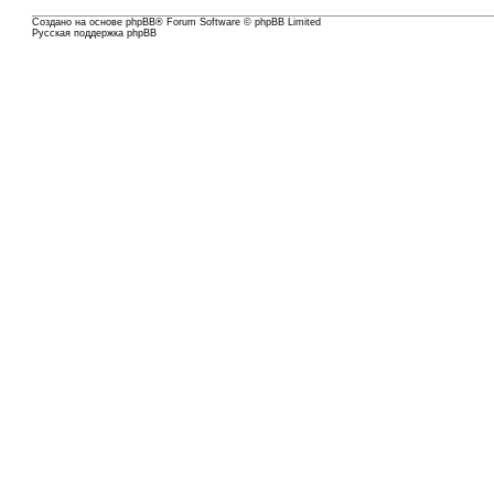
Создано на основе
phpBB
® Forum Software © phpBB Limited
Русская поддержка phpBB