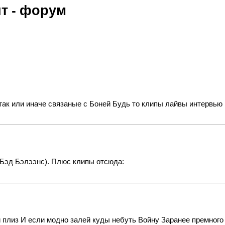
т - форум
ак или иначе связаные с Боней Будь то клипы лайвы интервью 
Бэд Бэлээнс). Плюс клипы отсюда:
жи плиз И если модно залей куды небуть Войну Заранее премного