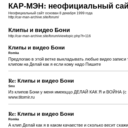
КАР-МЭН: неофициальный сай
Неофициальный сайт основан 8 декабря 1999 года
http://car-man-archive.site/forum/
Клипы и видео Бони
http://car-man-archive.site/forum/viewtopic.php?t=116
Клипы и видео Бони
Romka
Предлогаю в этой ветке выкладывать любые видео записи т
клипом на Делай как я если кому надо Пишите
Re: Клипы и видео Бони
Smx
Из клипов Бони у меня имеюццо ДЕЛАЙ КАК Я и ВОЙНА (с 
www.titomir.ru
Re: Клипы и видео Бони
Romka
А клип Делай как я в каком качаестве и сколько весит ска