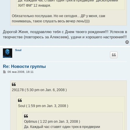
Да. Каждый час ставят один трек в предверии "Дископремии
ХИТ ФМ" 12 января.
Обязательно послушаю. Но не сегодня... ДР у меня, сам
понимаешь, такое слушать весь вечер лень!))))
Дорогой Женя, поздравляю тебя с Днем твоего рождения!!! Успехов в
творчестве (повторюсь за Алексеем), удачи и хорошего настроения!!!
Soul
Re: Новости группы
С
06 янв 2008, 18:11
о
о
б
щ
е
291178 ( 5:30 pm on Jan. 6, 2008 )
н
и
е
Soul ( 1:59 pm on Jan. 3, 2008 )
Optimus ( 1:22 pm on Jan. 3, 2008 )
Да. Каждый час ставят один трек в предверии