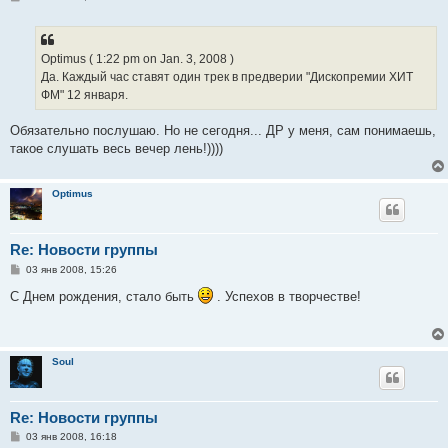
о
о
б
щ
е
Optimus ( 1:22 pm on Jan. 3, 2008 )
н
Да. Каждый час ставят один трек в предверии "Дископремии ХИТ
и
е
ФМ" 12 января.
Обязательно послушаю. Но не сегодня... ДР у меня, сам понимаешь,
такое слушать весь вечер лень!))))
Optimus
Re: Новости группы
С
03 янв 2008, 15:26
о
о
С Днем рождения, стало быть
. Успехов в творчестве!
б
щ
е
н
и
Soul
е
Re: Новости группы
С
03 янв 2008, 16:18
о