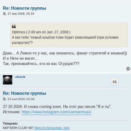
Re: Новости группы
С
27 янв 2008, 20:34
о
о
б
щ
е
Optimus ( 2:49 am on Jan. 27, 2008 )
н
А как тебе "новый альбом тоже будет революцией (при условии
и
е
раскрутки)"?
Дааа... А Лемох-то у нас, как оказалось, фанат стратегий и экшена!))
И в Нете он висит...
Так, признавайтесь, кто из вас Огурцов???
shurrik
Re: Новости группы
С
13 ноя 2024, 01:34
о
о
27.10.2024: И снова coming soon. На этот раз песня "Я и ты".
б
Источник:
https://www.instagram.com/carmanmusic
щ
е
н
и
Telegram:
е
КАР-МЭН CLUB ЧАТ
https://t.me/carman_club