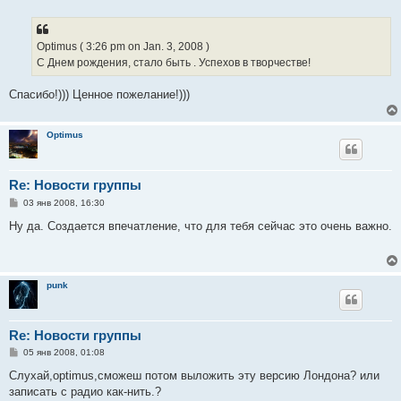
о
б
щ
е
Optimus ( 3:26 pm on Jan. 3, 2008 )
н
С Днем рождения, стало быть . Успехов в творчестве!
и
е
Спасибо!))) Ценное пожелание!)))
Optimus
Re: Новости группы
С
03 янв 2008, 16:30
о
о
Ну да. Создается впечатление, что для тебя сейчас это очень важно.
б
щ
е
н
и
punk
е
Re: Новости группы
С
05 янв 2008, 01:08
о
о
Cлухай,optimus,сможеш потом выложить эту версию Лондона? или
б
записать с радио как-нить.?
щ