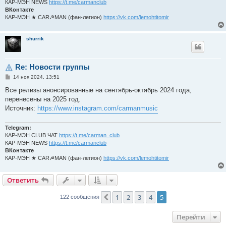
КАР-МЭН NEWS
https://t.me/carmanclub
ВКонтакте
КАР-МЭН ★ CAR☭MAN (фан-легион)
https://vk.com/lemohtitomir
shurrik
Re: Новости группы
С
14 ноя 2024, 13:51
о
о
Все релизы анонсированные на сентябрь-октябрь 2024 года,
б
перенесены на 2025 год.
щ
е
Источник:
https://www.instagram.com/carmanmusic
н
и
е
Telegram:
КАР-МЭН CLUB ЧАТ
https://t.me/carman_club
КАР-МЭН NEWS
https://t.me/carmanclub
ВКонтакте
КАР-МЭН ★ CAR☭MAN (фан-легион)
https://vk.com/lemohtitomir
Ответить
1
2
3
4
5
Пред.
122 сообщения
Перейти