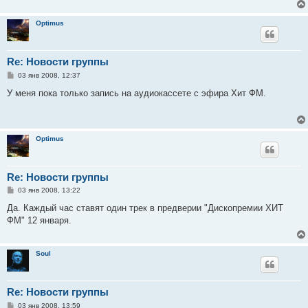
е
н
и
Optimus
е
Re: Новости группы
С
03 янв 2008, 12:37
о
о
У меня пока только запись на аудиокассете с эфира Хит ФМ.
б
щ
е
н
и
Optimus
е
Re: Новости группы
С
03 янв 2008, 13:22
о
о
Да. Каждый час ставят один трек в предверии "Дископремии ХИТ
б
ФМ" 12 января.
щ
е
н
и
Soul
е
Re: Новости группы
С
03 янв 2008, 13:59