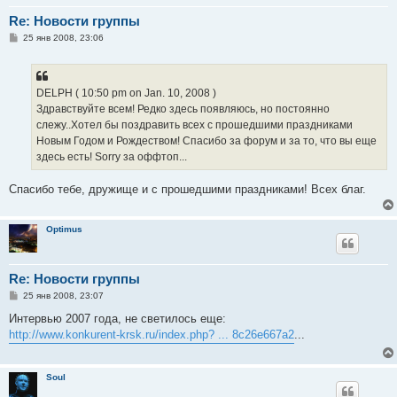
Re: Новости группы
С
25 янв 2008, 23:06
о
о
б
щ
е
DELPH ( 10:50 pm on Jan. 10, 2008 )
н
Здравствуйте всем! Редко здесь появляюсь, но постоянно
и
е
слежу..Хотел бы поздравить всех с прошедшими праздниками
Новым Годом и Рождеством! Спасибо за форум и за то, что вы еще
здесь есть! Sorry за оффтоп...
Спасибо тебе, дружище и с прошедшими праздниками! Всех благ.
Optimus
Re: Новости группы
С
25 янв 2008, 23:07
о
о
Интервью 2007 года, не светилось еще:
б
http://www.konkurent-krsk.ru/index.php? ... 8c26e667a2
...
щ
е
н
и
Soul
е