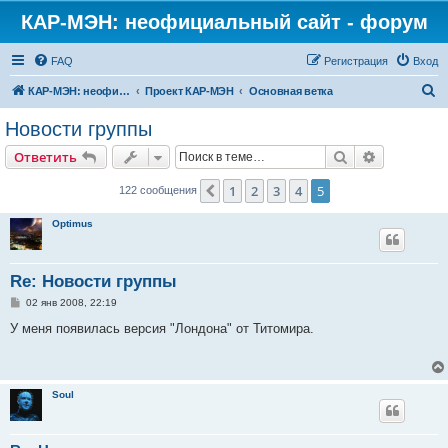
КАР-МЭН: неофициальный сайт - форум
FAQ
Регистрация
Вход
П
КАР-МЭН: неофициальный сайт - форум
Проект КАР-МЭН
Основная ветка
о
Новости группы
и
Поиск
Расширен
Ответить
с
к
1
2
3
4
5
Пред.
122 сообщения
Optimus
Re: Новости группы
С
02 янв 2008, 22:19
о
о
У меня появилась версия "Лондона" от Титомира.
б
щ
е
н
и
Soul
е