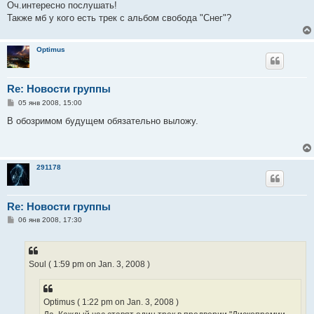
е
Оч.интересно послушать!
н
Также мб у кого есть трек с альбом свобода "Снег"?
и
е
Optimus
Re: Новости группы
С
05 янв 2008, 15:00
о
о
В обозримом будущем обязательно выложу.
б
щ
е
н
и
291178
е
Re: Новости группы
С
06 янв 2008, 17:30
о
о
б
щ
е
Soul ( 1:59 pm on Jan. 3, 2008 )
н
и
е
Optimus ( 1:22 pm on Jan. 3, 2008 )