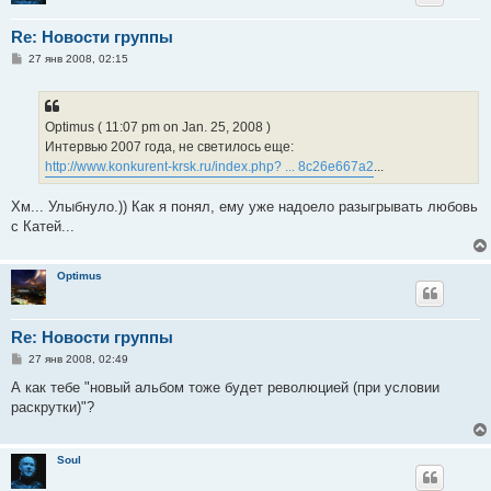
Re: Новости группы
С
27 янв 2008, 02:15
о
о
б
щ
е
Optimus ( 11:07 pm on Jan. 25, 2008 )
н
Интервью 2007 года, не светилось еще:
и
е
http://www.konkurent-krsk.ru/index.php? ... 8c26e667a2
...
Хм... Улыбнуло.)) Как я понял, ему уже надоело разыгрывать любовь
с Катей...
Optimus
Re: Новости группы
С
27 янв 2008, 02:49
о
о
А как тебе "новый альбом тоже будет революцией (при условии
б
раскрутки)"?
щ
е
н
и
Soul
е