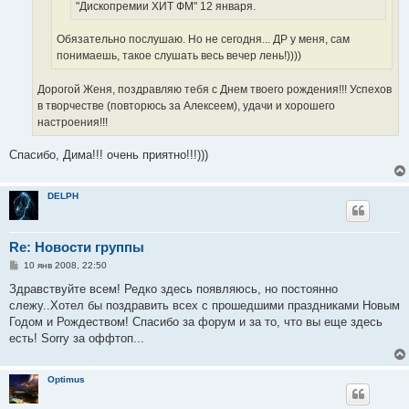
"Дископремии ХИТ ФМ" 12 января.
Обязательно послушаю. Но не сегодня... ДР у меня, сам
понимаешь, такое слушать весь вечер лень!))))
Дорогой Женя, поздравляю тебя с Днем твоего рождения!!! Успехов
в творчестве (повторюсь за Алексеем), удачи и хорошего
настроения!!!
Спасибо, Дима!!! очень приятно!!!)))
DELPH
Re: Новости группы
С
10 янв 2008, 22:50
о
о
Здравствуйте всем! Редко здесь появляюсь, но постоянно
б
слежу..Хотел бы поздравить всех с прошедшими праздниками Новым
щ
е
Годом и Рождеством! Спасибо за форум и за то, что вы еще здесь
н
есть! Sorry за оффтоп...
и
е
Optimus