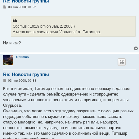
Re: Новости группы
С
03 янв 2008, 01:25
о
о
б
щ
е
Optimus ( 10:19 pm on Jan. 2, 2008 )
н
У меня появилась версия "Лондона" от Титомира.
и
е
Ну и как?
Optimus
Re: Новости группы
С
03 янв 2008, 06:38
о
о
Как я и ожидал, Титомир пошел по единственно верному в данном
б
случае пути - сделать ремейк одновременно и стопроцентно
щ
е
узнаваемым и полностью непохожим и на оригинал, и на ремиксы
н
Огурцова.
и
е
Очевидно, что легче всего эту задачу разрешить с помощью разных
подходов собственно к музыке и вокалу - можно использовать
старую мелодию, но, например, начитать рэп или, наоборот,
полностью поменять музыку, но исполнить вокальную партию
именно так, как это было сделано в оригинальной вещи. Титомир
выбрал последний вариант.