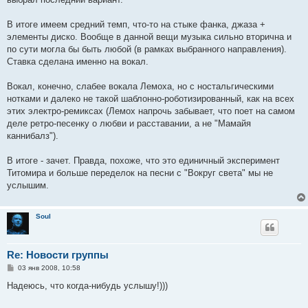
В итоге имеем средний темп, что-то на стыке фанка, джаза +
элементы диско. Вообще в данной вещи музыка сильно вторична и
по сути могла бы быть любой (в рамках выбранного направления).
Ставка сделана именно на вокал.
Вокал, конечно, слабее вокала Лемоха, но с ностальгическими
нотками и далеко не такой шаблонно-роботизированный, как на всех
этих электро-ремиксах (Лемох напрочь забывает, что поет на самом
деле ретро-песенку о любви и расставании, а не "Мамайя
каннибалз").
В итоге - зачет. Правда, похоже, что это единичный эксперимент
Титомира и больше переделок на песни с "Вокруг света" мы не
услышим.
Soul
Re: Новости группы
С
03 янв 2008, 10:58
о
о
Надеюсь, что когда-нибудь услышу!)))
б
щ