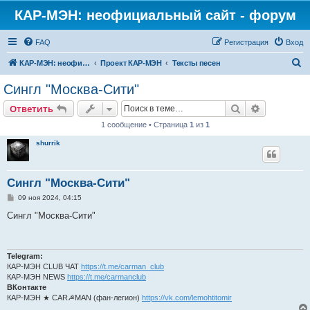
КАР-МЭН: неофициальный сайт - форум
FAQ
Регистрация
Вход
П
КАР-МЭН: неофициальный сайт - форум
Проект КАР-МЭН
Тексты песен
о
Сингл "Москва-Сити"
и
Поиск
Расширен
Ответить
с
1 сообщение • Страница
1
из
1
к
shurrik
Сингл "Москва-Сити"
С
09 ноя 2024, 04:15
о
о
Сингл "Москва-Сити"
б
щ
е
н
и
Telegram:
е
КАР-МЭН CLUB ЧАТ
https://t.me/carman_club
КАР-МЭН NEWS
https://t.me/carmanclub
ВКонтакте
КАР-МЭН ★ CAR☭MAN (фан-легион)
https://vk.com/lemohtitomir