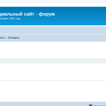
иальный сайт - форум
екабря 1999 года
кты
Поларис
ширенный поиск