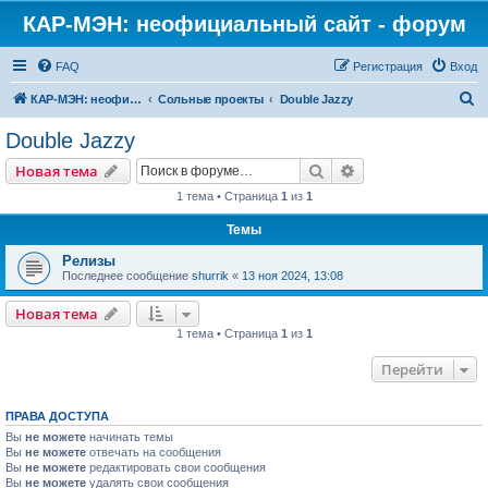
КАР-МЭН: неофициальный сайт - форум
FAQ
Регистрация
Вход
П
КАР-МЭН: неофициальный сайт - форум
Сольные проекты
Double Jazzy
о
Double Jazzy
и
Поиск
Расширенный пои
Новая тема
с
1 тема • Страница
1
из
1
к
Темы
Релизы
Последнее сообщение
shurrik
«
13 ноя 2024, 13:08
Новая тема
1 тема • Страница
1
из
1
Перейти
ПРАВА ДОСТУПА
Вы
не можете
начинать темы
Вы
не можете
отвечать на сообщения
Вы
не можете
редактировать свои сообщения
Вы
не можете
удалять свои сообщения