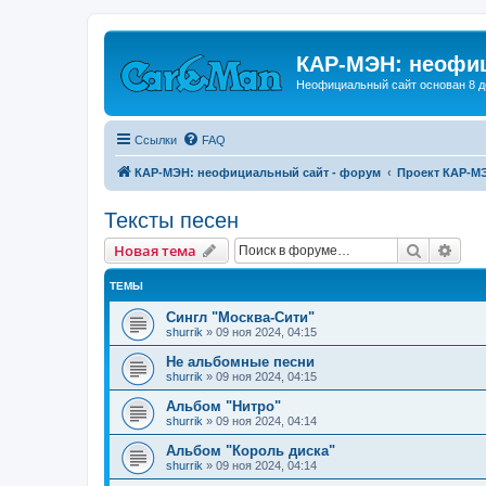
КАР-МЭН: неофиц
Неофициальный сайт основан 8 д
Ссылки
FAQ
КАР-МЭН: неофициальный сайт - форум
Проект КАР-М
Тексты песен
Поиск
Рас
Новая тема
ТЕМЫ
Сингл "Москва-Сити"
shurrik
»
09 ноя 2024, 04:15
Не альбомные песни
shurrik
»
09 ноя 2024, 04:15
Альбом "Нитро"
shurrik
»
09 ноя 2024, 04:14
Альбом "Король диска"
shurrik
»
09 ноя 2024, 04:14