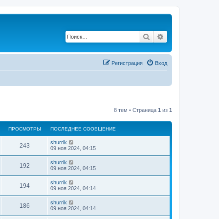
Поиск
Расширенный по
Регистрация
Вход
8 тем • Страница
1
из
1
ПРОСМОТРЫ
ПОСЛЕДНЕЕ СООБЩЕНИЕ
shurrik
243
09 ноя 2024, 04:15
shurrik
192
09 ноя 2024, 04:15
shurrik
194
09 ноя 2024, 04:14
shurrik
186
09 ноя 2024, 04:14