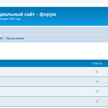
иальный сайт - форум
екабря 1999 года
ЭН
Тексты песен
ширенный поиск
ОТВЕТЫ
0
0
0
0