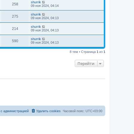
shurrik
258
09 ноя 2024, 04:14
shurrik
275
09 ноя 2024, 04:13
shurrik
214
09 ноя 2024, 04:13
shurrik
590
09 ноя 2024, 04:13
8 тем • Страница
1
из
1
Перейти
 с администрацией
Удалить cookies
Часовой пояс:
UTC+03:00