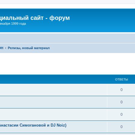
иальный сайт - форум
екабря 1999 года
ЭН
Релизы, новый материал
ширенный поиск
ОТВЕТЫ
0
0
0
 Анастасии Симогановой и DJ Noiz)
0