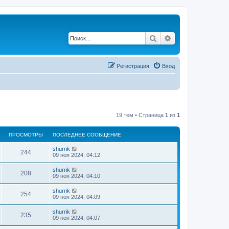
Поиск
Расширенный по
Регистрация
Вход
19 тем • Страница
1
из
1
ПРОСМОТРЫ
ПОСЛЕДНЕЕ СООБЩЕНИЕ
shurrik
244
09 ноя 2024, 04:12
shurrik
208
09 ноя 2024, 04:10
shurrik
254
09 ноя 2024, 04:09
shurrik
235
09 ноя 2024, 04:07