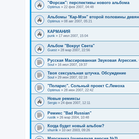
"Форсаж": перспективы нового альбома
Optimus
»
22 фев 2007, 04:48
Альбомы "Кар-Мэн" второй половины девя
Optimus
»
08 авг 2007, 05:21
КАРМАНИЯ
punk
»
17 июл 2007, 15:04
Альбом "Вокруг Света"
Guest
»
28 мар 2007, 22:56
Русская Массированная Звуковая Агрессия.
Soul
»
16 июл 2007, 19:37
Твоя сексуальная штучка. Обсуждение
Soul
»
29 июн 2007, 02:18
"Поларис". Сольный проект С.Лемоха
Optimus
»
28 июн 2007, 22:42
Новые ремиксы
Sergio
»
24 фев 2007, 12:11
Ремикс "Bad Russian"
rustik
»
26 мар 2004, 10:48
Когда будет новый альбом?
shurrik
»
10 окт 2003, 09:26
Марсианка (очередная версия №3)