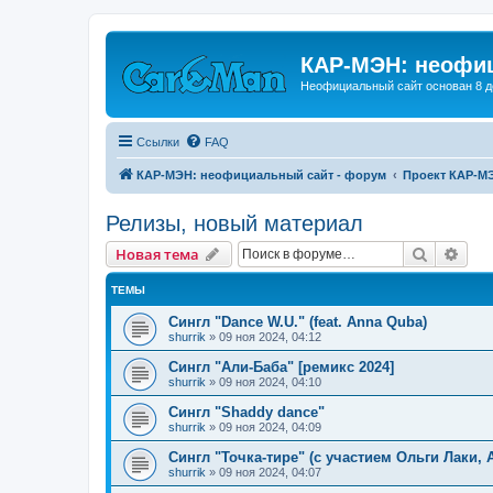
КАР-МЭН: неофиц
Неофициальный сайт основан 8 д
Ссылки
FAQ
КАР-МЭН: неофициальный сайт - форум
Проект КАР-М
Релизы, новый материал
Поиск
Рас
Новая тема
ТЕМЫ
Сингл "Dance W.U." (feat. Anna Quba)
shurrik
»
09 ноя 2024, 04:12
Сингл "Али-Баба" [ремикс 2024]
shurrik
»
09 ноя 2024, 04:10
Сингл "Shaddy dance"
shurrik
»
09 ноя 2024, 04:09
Сингл "Точка-тире" (с участием Ольги Лаки,
shurrik
»
09 ноя 2024, 04:07