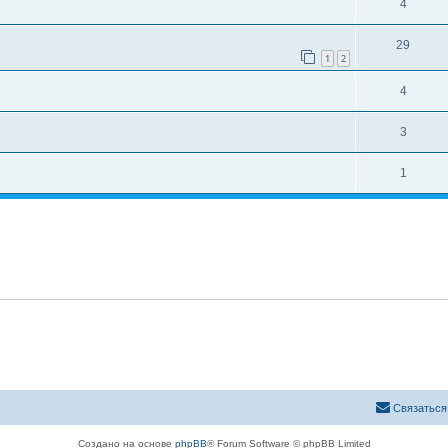
4
29
1
2
4
3
1
Связаться
Создано на основе
phpBB
® Forum Software © phpBB Limited