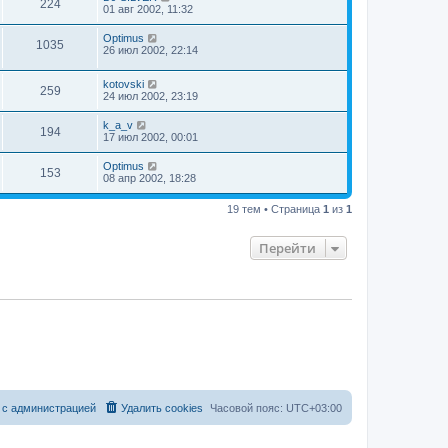
224
01 авг 2002, 11:32
Optimus
1035
26 июл 2002, 22:14
kotovski
259
24 июл 2002, 23:19
k_a_v
194
17 июл 2002, 00:01
Optimus
153
08 апр 2002, 18:28
19 тем • Страница
1
из
1
Перейти
 с администрацией
Удалить cookies
Часовой пояс:
UTC+03:00