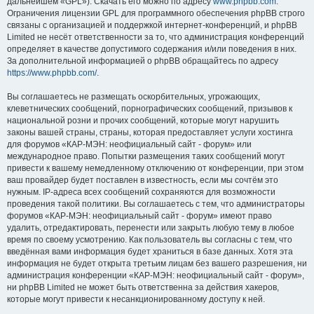
дальнейшем «GPL»). Скачать его можно по адресу
www.phpbb.com
.
Ограничения лицензии GPL для программного обеспечения phpBB строго
связаны с организацией и поддержкой интернет-конференций, и phpBB
Limited не несёт ответственности за то, что администрация конференций
определяет в качестве допустимого содержания и/или поведения в них.
За дополнительной информацией о phpBB обращайтесь по адресу
https://www.phpbb.com/
.
Вы соглашаетесь не размещать оскорбительных, угрожающих,
клеветнических сообщений, порнографических сообщений, призывов к
национальной розни и прочих сообщений, которые могут нарушить
законы вашей страны, страны, которая предоставляет услуги хостинга
для форумов «КАР-МЭН: неофициальный сайт - форум» или
международное право. Попытки размещения таких сообщений могут
привести к вашему немедленному отключению от конференции, при этом
ваш провайдер будет поставлен в известность, если мы сочтём это
нужным. IP-адреса всех сообщений сохраняются для возможности
проведения такой политики. Вы соглашаетесь с тем, что администраторы
форумов «КАР-МЭН: неофициальный сайт - форум» имеют право
удалить, отредактировать, перенести или закрыть любую тему в любое
время по своему усмотрению. Как пользователь вы согласны с тем, что
введённая вами информация будет храниться в базе данных. Хотя эта
информация не будет открыта третьим лицам без вашего разрешения, ни
администрация конференции «КАР-МЭН: неофициальный сайт - форум»,
ни phpBB Limited не может быть ответственна за действия хакеров,
которые могут привести к несанкционированному доступу к ней.