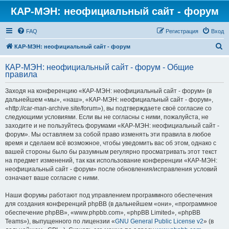
КАР-МЭН: неофициальный сайт - форум
FAQ
Регистрация
Вход
П
КАР-МЭН: неофициальный сайт - форум
о
КАР-МЭН: неофициальный сайт - форум - Общие
и
правила
с
Заходя на конференцию «КАР-МЭН: неофициальный сайт - форум» (в
к
дальнейшем «мы», «наш», «КАР-МЭН: неофициальный сайт - форум»,
«http://car-man-archive.site/forum»), вы подтверждаете своё согласие со
следующими условиями. Если вы не согласны с ними, пожалуйста, не
заходите и не пользуйтесь форумами «КАР-МЭН: неофициальный сайт -
форум». Мы оставляем за собой право изменять эти правила в любое
время и сделаем всё возможное, чтобы уведомить вас об этом, однако с
вашей стороны было бы разумным регулярно просматривать этот текст
на предмет изменений, так как использование конференции «КАР-МЭН:
неофициальный сайт - форум» после обновления/исправления условий
означает ваше согласие с ними.
Наши форумы работают под управлением программного обеспечения
для создания конференций phpBB (в дальнейшем «они», «программное
обеспечение phpBB», «www.phpbb.com», «phpBB Limited», «phpBB
Teams»), выпущенного по лицензии «
GNU General Public License v2
» (в