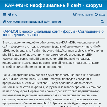
КАР-МЭН: неофициальный сайт - форум
FAQ
Регистрация
Вход
П
КАР-МЭН: неофициальный сайт - форум
о
КАР-МЭН: неофициальный сайт - форум - Соглашение о
и
конфиденциальности
с
Это соглашение подробно объясняет, как «КАР-МЭН: неофициальный
к
сайт - форум» и его подразделения (в дальнейшем «мы», «наш», «КАР-
МЭН: неофициальный сайт - форум», «http://car-man-archive.site/forum») и
phpBB (в дальнейшем «они», «программное обеспечение phpBB»,
«www.phpbb.com», «phpBB Limited», «phpBB Teams») используют
информацию, полученную во время любой из ваших пользовательских
сессий (в дальнейшем «ваша информация»).
Ваша информация собирается двумя способами. Во-первых, просмотр
«КАР-МЭН: неофициальный сайт - форум» приведёт к созданию
программным обеспечением phpBB определённого числа cookies
(небольшие текстовые файлы, загружаемые в папку временных файлов
вашего браузера). Первые две cookie содержат только идентификатор
пользователя (в дальнейшем «user-id») и идентификатор анонимной
сессии (в дальнейшем «session-id»), автоматически присвоенные вам
программным обеспечением phpBB. Третья cookie будет создана после