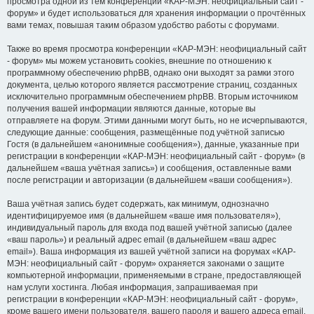
просмотра одной из тем конференции «КАР-МЭН: неофициальный сайт -
форум» и будет использоваться для хранения информации о прочтённых
вами темах, повышая таким образом удобство работы с форумами.
Также во время просмотра конференции «КАР-МЭН: неофициальный сайт
- форум» мы можем установить cookies, внешние по отношению к
программному обеспечению phpBB, однако они выходят за рамки этого
документа, целью которого является рассмотрение страниц, созданных
исключительно программным обеспечением phpBB. Вторым источником
получения вашей информации являются данные, которые вы
отправляете на форум. Этими данными могут быть, но не исчерпываются,
следующие данные: сообщения, размещённые под учётной записью
Гостя (в дальнейшем «анонимные сообщения»), данные, указанные при
регистрации в конференции «КАР-МЭН: неофициальный сайт - форум» (в
дальнейшем «ваша учётная запись») и сообщения, оставленные вами
после регистрации и авторизации (в дальнейшем «ваши сообщения»).
Ваша учётная запись будет содержать, как минимум, однозначно
идентифицируемое имя (в дальнейшем «ваше имя пользователя»),
индивидуальный пароль для входа под вашей учётной записью (далее
«ваш пароль») и реальный адрес email (в дальнейшем «ваш адрес
email»). Ваша информация из вашей учётной записи на форумах «КАР-
МЭН: неофициальный сайт - форум» охраняется законами о защите
компьютерной информации, применяемыми в стране, предоставляющей
нам услуги хостинга. Любая информация, запрашиваемая при
регистрации в конференции «КАР-МЭН: неофициальный сайт - форум»,
кроме вашего имени пользователя, вашего пароля и вашего адреса email,