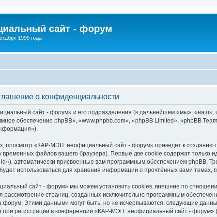
иальный сайт - форум
екабря 1999 года
глашение о конфиденциальности
циальный сайт - форум» и его подразделения (в дальнейшем «мы», «наш», «
граммное обеспечение phpBB», «www.phpbb.com», «phpBB Limited», «phpBB Te
информация»).
х, просмотр «КАР-МЭН: неофициальный сайт - форум» приведёт к созданию
у временных файлов вашего браузера). Первые две cookie содержат только и
id»), автоматически присвоенные вам программным обеспечением phpBB. Тре
удет использоваться для хранения информации о прочтённых вами темах, 
иальный сайт - форум» мы можем установить cookies, внешние по отношени
ется рассмотрение страниц, созданных исключительно программным обеспече
 форум. Этими данными могут быть, но не исчерпываются, следующие данны
при регистрации в конференции «КАР-МЭН: неофициальный сайт - форум» (