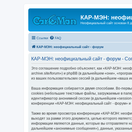
КАР-МЭН: неофиц
Неофициальный сайт основан 8 д
Ссылки
FAQ
КАР-МЭН: неофициальный сайт - форум
КАР-МЭН: неофициальный сайт - форум - Со
Это соглашение подробно объясняет, как «КАР-МЭН: неофи
archive.site/forum») и phpBB (в дальнейшем «они», «про
из ваших пользовательских сессий (в дальнейшем «ваша 
Ваша информация собирается двумя способами. Во-первы
cookies (небольшие текстовые файлы, загружаемые в папк
идентификатор анонимной сессии (в дальнейшем «session-
конференции «КАР-МЭН: неофициальный сайт - форум» и б
Также во время просмотра конференции «КАР-МЭН: неофиц
выходят за рамки этого документа, целью которого явля
информации являются данные, которые вы отправляете на
дальнейшем «анонимные сообщения»), данные, указанные 