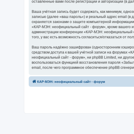
оставленные вами после регистрации и авторизации (в д
Ваша учётная запись будет содержать, как минимум, одн
записью (далее «ваш пароль») и реальный адрес email (
охраняется законами о защите компьютерной информации,
«КАР-МЭН: неофициальный сайт - форум», кроме вашего име
администрации конференции «КАР-МЭН: неофициальный сай
того, у вас есть возможность согласиться/отказаться от
Ваш пароль надёжно зашифрован (односторонним хэширован
средством доступа к вашей учётной записи на форумах «К
неофициальный сайт - форум», ни phpBB Limited, ни друго
воспользоваться функцией восстановления пароля «Забыл
email, после чего программное обеспечение phpBB сгенери
КАР-МЭН: неофициальный сайт - форум