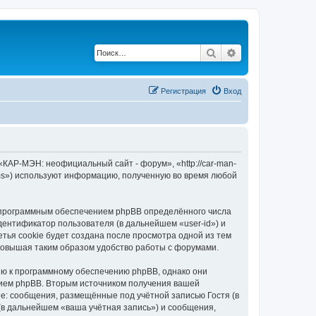
Поиск
Расширенный по
Регистрация
Вход
КАР-МЭН: неофициальный сайт - форум», «http://car-man-
ams») используют информацию, полученную во время любой
 программным обеспечением phpBB определённого числа
дентификатор пользователя (в дальнейшем «user-id») и
тья cookie будет создана после просмотра одной из тем
повышая таким образом удобство работы с форумами.
ю к программному обеспечению phpBB, однако они
нием phpBB. Вторым источником получения вашей
е: сообщения, размещённые под учётной записью Гостя (в
в дальнейшем «ваша учётная запись») и сообщения,