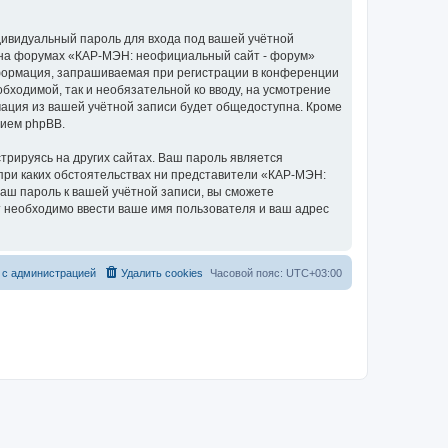
дивидуальный пароль для входа под вашей учётной
и на форумах «КАР-МЭН: неофициальный сайт - форум»
формация, запрашиваемая при регистрации в конференции
бходимой, так и необязательной ко вводу, на усмотрение
ация из вашей учётной записи будет общедоступна. Кроме
нием phpBB.
рируясь на других сайтах. Ваш пароль является
 при каких обстоятельствах ни представители «КАР-МЭН:
ваш пароль к вашей учётной записи, вы сможете
 необходимо ввести ваше имя пользователя и ваш адрес
 с администрацией
Удалить cookies
Часовой пояс:
UTC+03:00