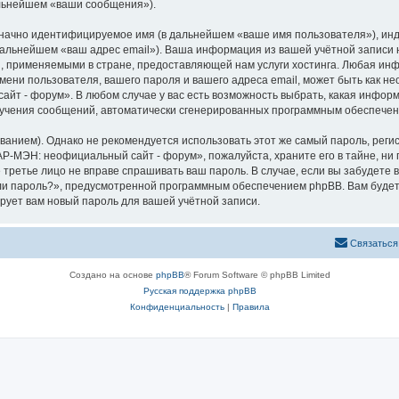
альнейшем «ваши сообщения»).
означно идентифицируемое имя (в дальнейшем «ваше имя пользователя»), ин
в дальнейшем «ваш адрес email»). Ваша информация из вашей учётной запис
 применяемыми в стране, предоставляющей нам услуги хостинга. Любая ин
ни пользователя, вашего пароля и вашего адреса email, может быть как нео
т - форум». В любом случае у вас есть возможность выбрать, какая информ
 получения сообщений, автоматически сгенерированных программным обеспече
ием). Однако не рекомендуется использовать этот же самый пароль, регист
АР-МЭН: неофициальный сайт - форум», пожалуйста, храните его в тайне, ни
е третье лицо не вправе спрашивать ваш пароль. В случае, если вы забудете 
и пароль?», предусмотренной программным обеспечением phpBB. Вам будет
рует вам новый пароль для вашей учётной записи.
Связаться
Создано на основе
phpBB
® Forum Software © phpBB Limited
Русская поддержка phpBB
Конфиденциальность
|
Правила