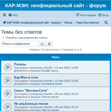
КАР-МЭН: неофициальный сайт - форум
FAQ
Регистрация
Вход
П
КАР-МЭН: неофициальный сайт - форум
Поиск
Темы без ответов
о
Темы без ответов
и
Перейти к расширенному поиску
с
Поиск
Расширенный поиск
к
Найдено 24 результата • Страница
1
из
1
Темы
Релизы
Последнее сообщение
shurrik
«
13 ноя 2024, 13:08
Добавлено в форуме
Double Jazzy
Кар-Мэн в сети
Последнее сообщение
shurrik
«
13 ноя 2024, 02:05
Добавлено в форуме
Основная ветка
Сингл "Москва-Сити"
Последнее сообщение
shurrik
«
09 ноя 2024, 04:15
Добавлено в форуме
Тексты песен
Не альбомные песни
Последнее сообщение
shurrik
«
09 ноя 2024, 04:15
Добавлено в форуме
Тексты песен