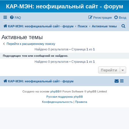
КАР-МЭН: неофициальный сайт - форум
FAQ
Регистрация
Вход
П
КАР-МЭН: неофициальный сайт - форум
Поиск
Активные темы
о
Активные темы
и
Перейти к расширенному поиску
с
Найдено 0 результатов • Страница
1
из
1
к
Подходящих тем или сообщений не найдено.
Найдено 0 результатов • Страница
1
из
1
Перейти
КАР-МЭН: неофициальный сайт - форум
Создано на основе
phpBB
® Forum Software © phpBB Limited
Русская поддержка phpBB
Конфиденциальность
|
Правила