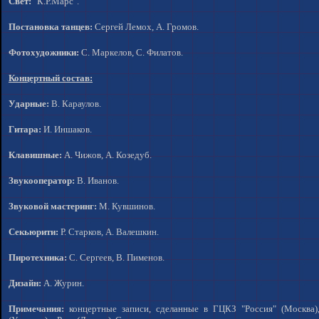
Свет:
"К.Р.Марс".
Постановка танцев:
Сергей Лемох, А. Громов.
Фотохудожники:
С. Маркелов, С. Филатов.
Концертный состав:
Ударные:
В. Караулов.
Гитара:
И. Иншаков.
Клавишные:
А. Чижов, А. Козедуб.
Звукооператор:
В. Иванов.
Звуковой мастеринг:
М. Кувшинов.
Секьюрити:
Р. Старков, А. Валешкин.
Пиротехника:
С. Сергеев, В. Пименов.
Дизайн:
А. Журин.
Примечания:
концертные записи, сделанные в ГЦКЗ "Россия" (Москва)